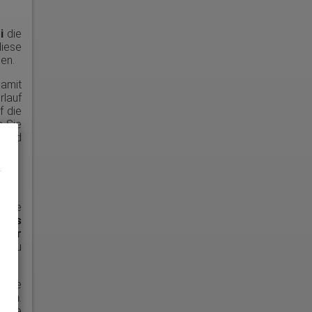
i
die
iese
en.
Damit
lauf
f die
n Sie
 sind
n Sie
kies
oder
es zu
i
die
hen
.
ndere