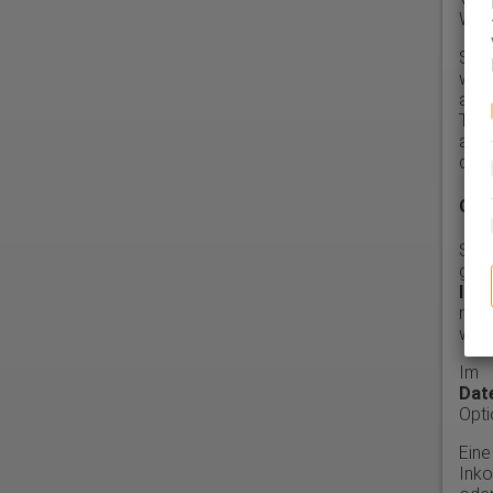
Webs
Sie
wer
aufg
Tab-
auf
dann
Goo
Ste
geh
Inha
nach
wie 
Im 
Dat
Opti
Eine
Inko