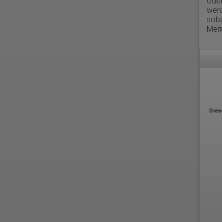
oder
werd
sob
Merk
Dies