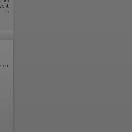
chnet
scht,
e im
e
n
nicht