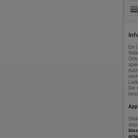
Inf
Ein 
Webs
Orts
spei
nutz
wich
Ladi
Die 
besu
Appl
Stel
dazu
blo
erl