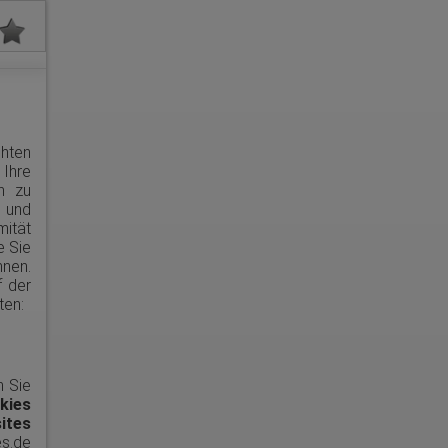
chten
 Ihre
en zu
t und
mität
e Sie
nnen.
f der
ten:
n Sie
kies
ites
s.de