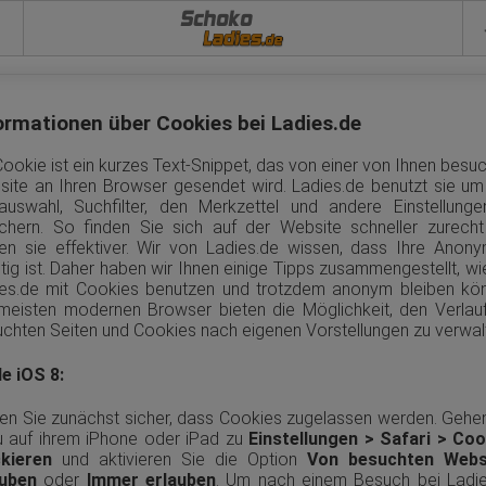
Schoko
ormationen über Cookies bei Ladies.de
Cookie ist ein kurzes Text-Snippet, das von einer von Ihnen besu
ite an Ihren Browser gesendet wird. Ladies.de benutzt sie um
auswahl, Suchfilter, den Merkzettel und andere Einstellung
chern. So finden Sie sich auf der Website schneller zurech
en sie effektiver. Wir von Ladies.de wissen, dass Ihre Anony
tig ist. Daher haben wir Ihnen einige Tipps zusammengestellt, wi
es.de mit Cookies benutzen und trotzdem anonym bleiben kö
meisten modernen Browser bieten die Möglichkeit, den Verlau
chten Seiten und Cookies nach eigenen Vorstellungen zu verwal
e iOS 8:
len Sie zunächst sicher, dass Cookies zugelassen werden. Gehe
 auf ihrem iPhone oder iPad zu
Einstellungen > Safari > Coo
ckieren
und aktivieren Sie die Option
Von besuchten Webs
auben
oder
Immer erlauben
. Um nach einem Besuch bei Ladie