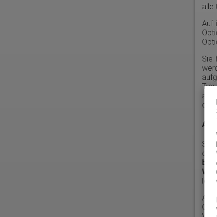
alle
Auf 
Opt
Opti
Sie
wer
aufg
Tab-
auf
dann
Appl
Stel
dazu
blo
Wer
lösc
Auf 
Opt
Verw