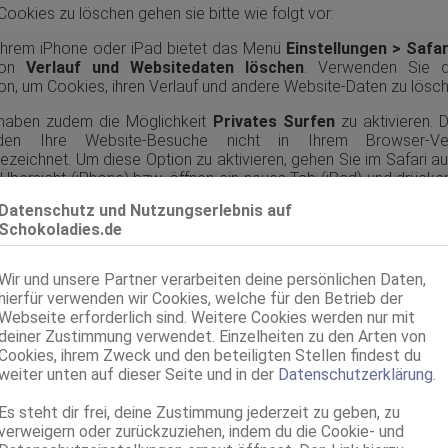
 Cookies zu löschen gehen sie bitte wie folgt vor:
ihrem iPhone oder iPad bietet das Menü
Einstellungen > Safar
ion
Verlauf und Websitedaten löschen
. Verwenden Sie d
on, um Cookies, ihren Verlauf und andere Website-Daten zu lösch
 haben zudem die Möglichkeit
Privates Surfen
zu aktivieren. 
den Ihre Website-Besuche nicht in Ihrem Browser-Ver
ezeichnet. Um diese Option zu aktivieren, gehen Sie im Safari au
Übersicht (iPhone) bzw. öffnen ein neues Tab (iPad) und drücke
Privat
in der linken unteren Ecke. Achtung: Einträge im Merkzettel
Datenschutz und Nutzungserlebnis auf
 nicht mehr für die nächste Sitzung verfügbar.
Schokoladies.de
e iOS 7:
Wir und unsere Partner verarbeiten deine persönlichen Daten,
len Sie zunächst sicher, dass Cookies zugelassen werden. Gehe
hierfür verwenden wir Cookies, welche für den Betrieb der
 auf ihrem iPhone oder iPad zu
Einstellungen > Safari > Coo
Webseite erforderlich sind. Weitere Cookies werden nur mit
ckieren
und aktivieren Sie die Option
Nie
oder
Von Dritten 
deiner Zustimmung verwendet. Einzelheiten zu den Arten von
beanbietern
. Um nach einem Besuch bei Ladies.de alle Cooki
Cookies, ihrem Zweck und den beteiligten Stellen findest du
hen gehen sie bitte wie folgt vor:
weiter unten auf dieser Seite und in der
Datenschutzerklärung
.
ihrem iPhone oder iPad bietet das Menü
Einstellungen > Safar
Es steht dir frei, deine Zustimmung jederzeit zu geben, zu
ionen
Verlauf löschen
sowie
Cookies und Daten lösc
verweigern oder zurückzuziehen, indem du die Cookie- und
enden Sie diese Optionen, um Cookies, ihren Verlauf und a