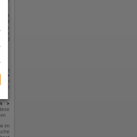
Damit
lauf
f die
n Sie
 sind
Dazu
en >
. Um
bitte
en >
diese
en.
ie im
suche