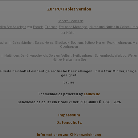
Erhobene Daten:
Zur PC/Tablet Version
Die erzeugten Informationen über die Benutzung unserer Webseiten
sowie die von dem Browser übermittelte IP-Adresse werden übertragen
und gespeichert. Dabei können aus den verarbeiteten Daten pseudonym
Schoko Ladies.de
Nutzungsprofile der Nutzer erstellt werden. Diese Informationen wird
dies Sex-Anzeigen
von
Escorts
,
Transen
,
Erotische Massage
,
Huren und Nutten in Gelsenkirch
Google gegebenenfalls auch an Dritte übertragen, sofern dies gesetzlich
der Nähe
vorgeschrieben wird oder, soweit Dritte diese Daten im Auftrag von
Google verarbeiten. Die IP-Adresse der Nutzer wird von Google innerhalb
adies in
Gelsenkirchen
,
Essen
,
Herne
,
Gladbeck
,
Bochum
,
Bottrop
,
Herten
,
Recklinghausen
,
Mar
von Mitgliedstaaten der Europäischen Union oder in anderen
Oberhausen
Vertragsstaaten des Abkommens über den Europäischen
Wirtschaftsraum gekürzt, dies bedeutet, dass alle Daten anonym
 in
Hattingen
,
Oer-Erkenschwick
,
Dorsten
,
Velbert
,
Heiligenhaus
,
Schermbeck
,
Waltrop
,
Wetter
erhoben werden. Nur in Ausnahmefällen wird die volle IP-Adresse an
Hünxe
,
Haltern am See
einen Server von Google in den USA übertragen und dort gekürzt. Die von
dem Browser des Nutzers übermittelte IP-Adresse wird nicht mit andere
e Seite beinhaltet eindeutige erotische Darstellungen und ist für Minderjährige 
Daten von Google zusammengeführt.
geeignet!
Ladies
Erhobene Informationen zum Besucherverhalten sind folgende:
Herkunft (Land und Stadt)
Themenladies powered by
Ladies.de
Sprache
Schokoladies.de ist ein Produkt der RTO GmbH © 1996 - 2026
Betriebssystem
Gerät (PC, Tablet-PC oder Smartphone)
Browser und alle verwendeten Add-ons
Impressum
Auflösung des Computers
Datenschutz
Besucherquelle (Facebook, Suchmaschine oder verweisende
Webseite)
Welche Dateien wurden heruntergeladen?
Informationen zur KI-Kennzeichnung
Welche Videos angeschaut?