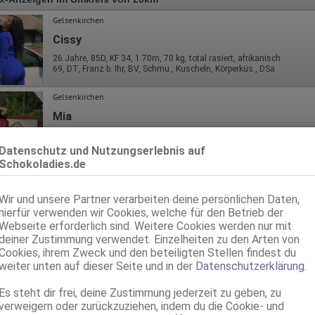
Gelsenkirchen
Cissy
26 Jahre, 85D, KF 34, 1.70m, 70 kg, total rasiert, afrikanisch
69, DT, Franz b. Ihr, BV, Schmu., Kuscheln, Körperküs., DSa
Gelsenkirchen
Mia
25 Jahre, 80B, KF 36, 1.70m, 62 kg, total rasiert, afrikanisch
ZK, AV, 69, GF6, DT, NSa, NSp
Datenschutz und Nutzungserlebnis auf
Schokoladies.de
Gelsenkirchen
Tessy
Wir und unsere Partner verarbeiten deine persönlichen Daten,
hierfür verwenden wir Cookies, welche für den Betrieb der
23 Jahre, 80B, KF 38, 1.75m, 60 kg, total rasiert, exotisch
69, GF6, DT, Franz b. Ihr, BV, MFF, MMF
Webseite erforderlich sind. Weitere Cookies werden nur mit
deiner Zustimmung verwendet. Einzelheiten zu den Arten von
Gelsenkirchen
Cookies, ihrem Zweck und den beteiligten Stellen findest du
weiter unten auf dieser Seite und in der
Datenschutzerklärung
.
Annie
26 Jahre, 80B, KF 36/38, 1.67m, 70 kg, teilrasiert, afrikanisch
Es steht dir frei, deine Zustimmung jederzeit zu geben, zu
ZK, 69, DT, NSp, devot, Franz b. Ihr, MFF
verweigern oder zurückzuziehen, indem du die Cookie- und