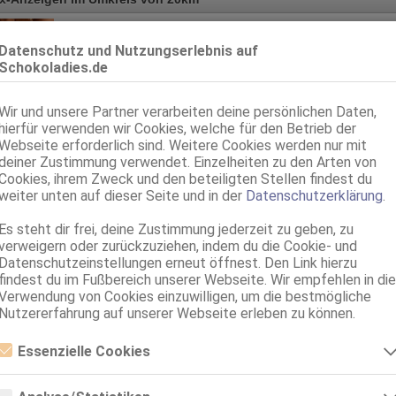
Köln
Charlotte - Miss Karibik NEU
Datenschutz und Nutzungserlebnis auf
Schokoladies.de
75C, KF 36, 1.74m, total rasiert, karibisch
AV, 69, NSa, BV, Schmu., Kuscheln, AV b. Ihm, DSp
Wir und unsere Partner verarbeiten deine persönlichen Daten,
Leverkusen
VI
hierfür verwenden wir Cookies, welche für den Betrieb der
15.6km, Fürstenbergstr. 3a
Webseite erforderlich sind. Weitere Cookies werden nur mit
Vollbusige, rassige LADY VANESSA
deiner Zustimmung verwendet. Einzelheiten zu den Arten von
Cookies, ihrem Zweck und den beteiligten Stellen findest du
36 Jahre, 85D, KF 40, 1.65m, teilrasiert, karibisch
weiter unten auf dieser Seite und in der
Datenschutzerklärung
.
ZK, 69, GF6, NSa, Franz b. Ihr, BV, Schmu., Kuscheln
Es steht dir frei, deine Zustimmung jederzeit zu geben, zu
verweigern oder zurückzuziehen, indem du die Cookie- und
Datenschutzeinstellungen erneut öffnest. Den Link hierzu
findest du im Fußbereich unserer Webseite. Wir empfehlen in die
Verwendung von Cookies einzuwilligen, um die bestmögliche
Nutzererfahrung auf unserer Webseite erleben zu können.
Essenzielle Cookies
Essenzielle Cookies sind alle notwendigen Cookies, die für den Betrieb
der Webseite notwendig sind, indem Grundfunktionen ermöglicht