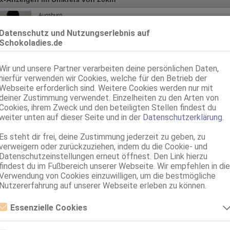
Augsburg
1.7km, Hasengasse 19
Datenschutz und Nutzungserlebnis auf
BELLA warmherzige Frau mit weiblichen Rundungen
Schokoladies.de
85D, KF 38, 1.65m, total rasiert, karibisch
69, DT, NSa, Franz b. Ihr, BV, Körperküs., EL
Wir und unsere Partner verarbeiten deine persönlichen Daten,
hierfür verwenden wir Cookies, welche für den Betrieb der
Augsburg
6.0km, Unterer Talweg 117a
Webseite erforderlich sind. Weitere Cookies werden nur mit
deiner Zustimmung verwendet. Einzelheiten zu den Arten von
Grace
Cookies, ihrem Zweck und den beteiligten Stellen findest du
32 Jahre, 75C, KF 36, 1.63m, total rasiert, afrikanisch
weiter unten auf dieser Seite und in der
Datenschutzerklärung
.
ZK, 69, NSa, Franz b. Ihr, BV, Schmu., Kuscheln, DSa
Es steht dir frei, deine Zustimmung jederzeit zu geben, zu
verweigern oder zurückzuziehen, indem du die Cookie- und
Datenschutzeinstellungen erneut öffnest. Den Link hierzu
findest du im Fußbereich unserer Webseite. Wir empfehlen in die
Verwendung von Cookies einzuwilligen, um die bestmögliche
Nutzererfahrung auf unserer Webseite erleben zu können.
Essenzielle Cookies
Essenzielle Cookies sind alle notwendigen Cookies, die für den Betrieb
der Webseite notwendig sind, indem Grundfunktionen ermöglicht