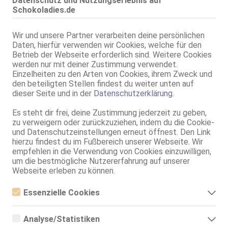
Datenschutz und Nutzungserlebnis auf
Schokoladies.de
Essen
Jéssica
Wir und unsere Partner verarbeiten deine persönlichen
80C, KF 34, 1.65m, 50 kg, total rasiert, afrikanisch
Daten, hierfür verwenden wir Cookies, welche für den
ZK, 69, GF6, Franz b. Ihr, BV, Baden / Duschen
Betrieb der Webseite erforderlich sind. Weitere Cookies
werden nur mit deiner Zustimmung verwendet.
Gelsenkirchen
Einzelheiten zu den Arten von Cookies, ihrem Zweck und
Tessy
den beteiligten Stellen findest du weiter unten auf
dieser Seite und in der
Datenschutzerklärung
.
23 Jahre, 80B, KF 38, 1.75m, 60 kg, total rasiert, exotisch
69, GF6, DT, Franz b. Ihr, BV, MFF, MMF
Es steht dir frei, deine Zustimmung jederzeit zu geben,
zu verweigern oder zurückzuziehen, indem du die Cookie-
SolAds
Anzeige
und Datenschutzeinstellungen erneut öffnest. Den Link
hierzu findest du im Fußbereich unserer Webseite. Wir
empfehlen in die Verwendung von Cookies einzuwilligen,
um die bestmögliche Nutzererfahrung auf unserer
Webseite erleben zu können.
Essenzielle Cookies
Essenzielle Cookies sind alle notwendigen Cookies, die für den
Betrieb der Webseite notwendig sind, indem Grundfunktionen
Analyse/Statistiken
Umkreis 30km
ermöglicht werden. Die Webseite kann ohne diese Cookies nicht