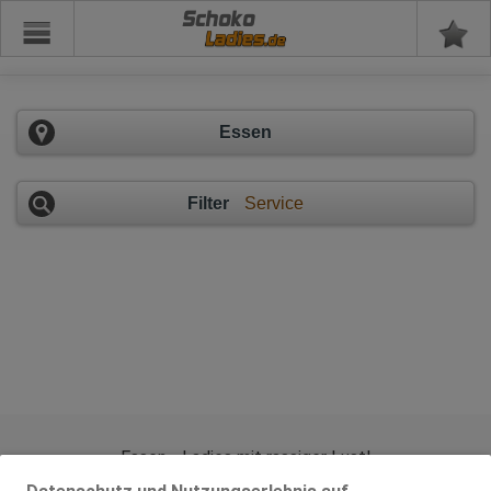
Schoko
Essen
Filter
Service
Essen - Ladies mit rassiger Lust!
2 Sex-Anzeigen im Umkreis von 20km