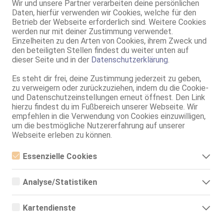
TS, 24 Jahre, 80B, KF 34/36, 1.70m, total rasiert, Latina
Wir und unsere Partner verarbeiten deine persönlichen
AV, 69, DT, Franz b. Ihr, BV, Schmu., Kuscheln, Körperküs.
Daten, hierfür verwenden wir Cookies, welche für den
Betrieb der Webseite erforderlich sind. Weitere Cookies
Braunschweig
werden nur mit deiner Zustimmung verwendet.
72.4km, Wendebrück 9
Einzelheiten zu den Arten von Cookies, ihrem Zweck und
**LORENA** heiße Erotik*NEU
den beteiligten Stellen findest du weiter unten auf
dieser Seite und in der
Datenschutzerklärung
.
25 Jahre, 75C, total rasiert, karibisch
kein GV, FE, Nylon
Es steht dir frei, deine Zustimmung jederzeit zu geben,
zu verweigern oder zurückzuziehen, indem du die Cookie-
Schneverdingen
und Datenschutzeinstellungen erneut öffnest. Den Link
Angel
hierzu findest du im Fußbereich unserer Webseite. Wir
empfehlen in die Verwendung von Cookies einzuwilligen,
29 Jahre, 80B, KF 36, 1.60m, 60 kg, total rasiert, exotisch
ZK, 69, GF6, Franz b. Ihr, BV, Schmu., Kuscheln, Körperküs.
um die bestmögliche Nutzererfahrung auf unserer
Webseite erleben zu können.
SolAds
Anzeige
Essenzielle Cookies
Essenzielle Cookies sind alle notwendigen Cookies, die für den
Betrieb der Webseite notwendig sind, indem Grundfunktionen
Analyse/Statistiken
ermöglicht werden. Die Webseite kann ohne diese Cookies nicht
richtig funktionieren.
Analyse- bzw. Statistikcookies sind Cookies, die der Analyse der
Webseiten-Nutzung und der Erstellung von anonymisierten
Kartendienste
Zugriffsstatistiken dienen. Sie helfen den Webseiten-Besitzern zu
verstehen, wie Besucher mit Webseiten interagieren, indem
Google Maps