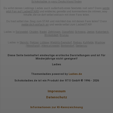
Daten anonym erhoben werden. Nur in Ausnahmefällen wird die
Schokoladies in ganz Deutschland finden
volle IP-Adresse an einen Server von Google in den USA
übertragen und dort gekürzt. Die von dem Browser des Nutzers
Du willst deinen Lieblings Ladies auch außerhalb eines Sexdates nah sein? Dann
werde
jetzt Fan auf LadiesSTARS
und entdecke, genieße und kommentiere die intimen, sexy
übermittelte IP-Adresse wird nicht mit anderen Daten von Google
Inhalte, die sie dort selbst exklusiv mit ihren Fans teilen.
zusammengeführt.
Du hast selbst das Zeug zum STAR und möchtest das mit deinen Fans teilen? Dann
Erhobene Informationen zum Besucherverhalten sind folgende:
melde dich einfach an
und werde selbst zum LadiesSTAR!
Herkunft (Land und Stadt)
Ladies in
Salzwedel
,
Chüden
,
Badel
,
Zethlingen
,
Güssefeld
,
Schnega
,
Jeetze
,
Kakerbeck
,
Winkelstedt
,
Brunau
Sprache
Betriebssystem
Ladies in
Steinitz
,
Pretzier
,
Lübbow
,
Wieblitz-Eversdorf
,
Riebau
,
Kuhfelde
,
Wustrow
Gerät (PC, Tablet-PC oder Smartphone)
(Wendland)
,
Altensalzwedel
,
Benkendorf
,
Seebenau
Browser und alle verwendeten Add-ons
Auflösung des Computers
Diese Seite beinhaltet eindeutige erotische Darstellungen und ist für
Besucherquelle (Facebook, Suchmaschine oder
Minderjährige nicht geeignet!
verweisende Webseite)
Welche Dateien wurden heruntergeladen?
Ladies
Welche Videos angeschaut?
Wurden Werbebanner angeklickt?
Themenladies powered by
Ladies.de
Wohin ging der Besucher? Klickte er auf weitere Seiten des
Portals oder hat er sie komplett verlassen?
Schokoladies.de ist ein Produkt der RTO GmbH © 1996 - 2026
Wie lange blieb der Besucher?
Impressum
Ort der Verarbeitung:
Europäische Union & USA
Datenschutz
Hotjar
Informationen zur KI-Kennzeichnung
Wir nutzen Hotjar als Webanalysedient. Es wird verwendet, um