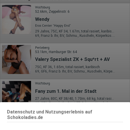
Wolfsburg
52.6km, Zeppelinstr. 6
Wendy
Eros Center "Happy End"
29 Jahre, 75C, KF 34, 1.67m, total rasiert, karibisch
69, Franz b. Ihr, BV, Schmu., Kuscheln, Körperküs., EL, Mast.
Perleberg
53.1km, Hamburger Str. 64
Valery Spezialist ZK + Squ*rt + AV
75C, KF 36, 1.65m, total rasiert, karibisch
69, GF6, Franz b. Ihr, BV, Schmu., Kuscheln, Körperküs., DSa
Wolfsburg
Fany zum 1. Mal in der Stadt
27 Jahre, 80C, KF 38/40, 1.70m, 68 kg, total rasiert, karibisch
69, GF6, Franz b. Ihr, BV, MFF, Schmu., Kuscheln, Körperküs.
Datenschutz und Nutzungserlebnis auf
Wolfsburg
Schokoladies.de
TS Channel Colombiana